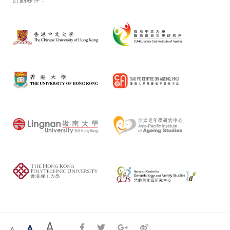
A
A
A