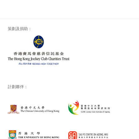
策劃及捐助：
計劃夥伴：