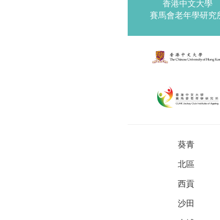
香港中文大學
賽馬會老年學研究
葵青
北區
西貢
沙田