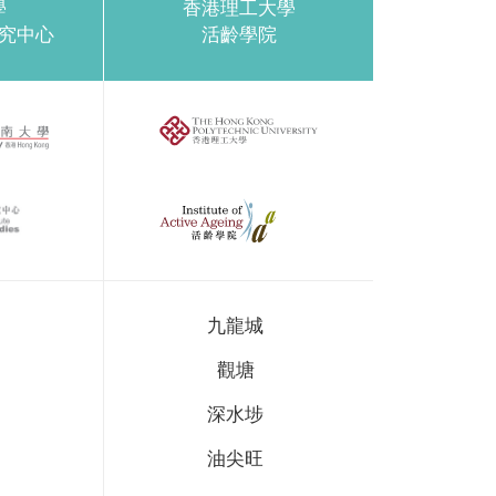
學
香港理工大學
究中心
活齡學院
九龍城
觀塘
深水埗
油尖旺