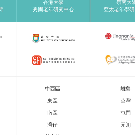
香港大學
嶺南大
所
秀圃老年研究中心
亞太老年學研
中西區
離島
東區
荃灣
南區
屯門
灣仔
元朗