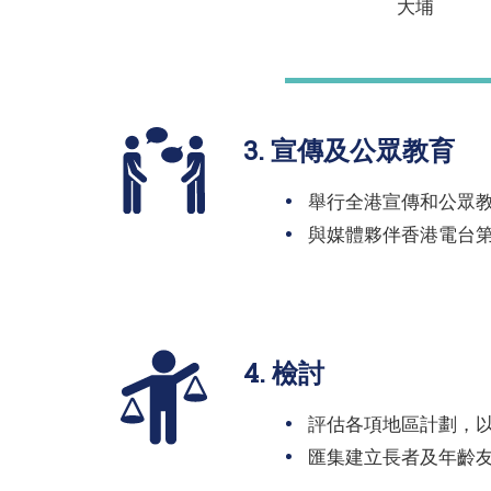
大埔
3. 宣傳及公眾教育
舉行全港宣傳和公眾
與媒體夥伴香港電台
4. 檢討
評估各項地區計劃，
匯集建立長者及年齡