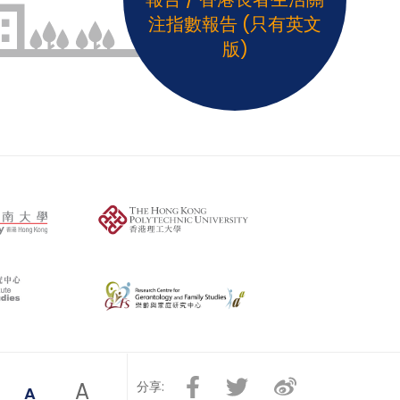
注指數報告 (只有英文
版)
A
分享:
A